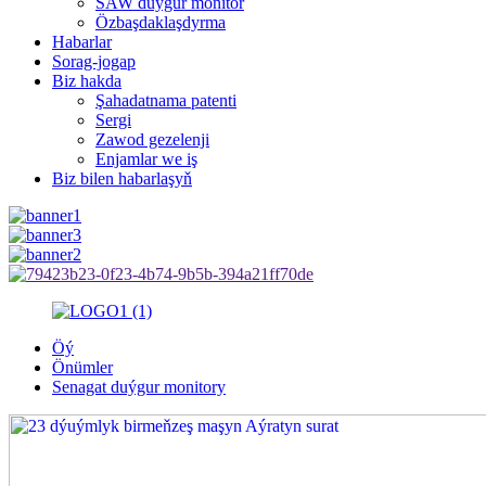
SAW duýgur monitor
Özbaşdaklaşdyrma
Habarlar
Sorag-jogap
Biz hakda
Şahadatnama patenti
Sergi
Zawod gezelenji
Enjamlar we iş
Biz bilen habarlaşyň
Öý
Önümler
Senagat duýgur monitory