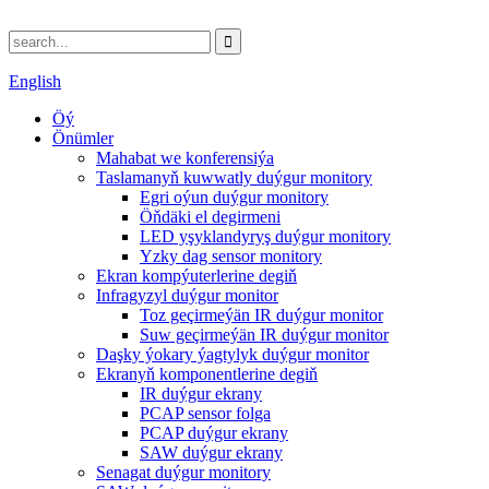
English
Öý
Önümler
Mahabat we konferensiýa
Taslamanyň kuwwatly duýgur monitory
Egri oýun duýgur monitory
Öňdäki el degirmeni
LED yşyklandyryş duýgur monitory
Yzky dag sensor monitory
Ekran kompýuterlerine degiň
Infragyzyl duýgur monitor
Toz geçirmeýän IR duýgur monitor
Suw geçirmeýän IR duýgur monitor
Daşky ýokary ýagtylyk duýgur monitor
Ekranyň komponentlerine degiň
IR duýgur ekrany
PCAP sensor folga
PCAP duýgur ekrany
SAW duýgur ekrany
Senagat duýgur monitory