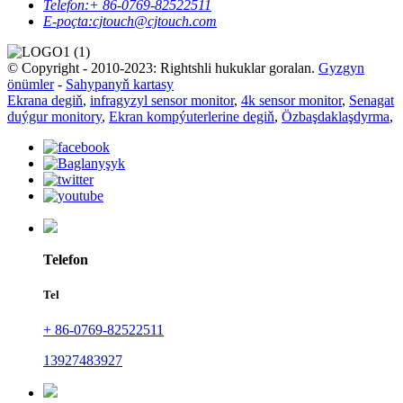
Telefon:
+ 86-0769-82522511
E-poçta:
cjtouch@cjtouch.com
© Copyright - 2010-2023: Rightshli hukuklar goralan.
Gyzgyn
önümler
-
Sahypanyň kartasy
Ekrana degiň
,
infragyzyl sensor monitor
,
4k sensor monitor
,
Senagat
duýgur monitory
,
Ekran kompýuterlerine degiň
,
Özbaşdaklaşdyrma
,
Telefon
Tel
+ 86-0769-82522511
13927483927