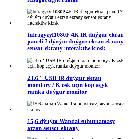
Infragyzyl1080P 4K IR duýgur ekran
paneli 7 dýuým duýgur ekran ekrany
sensor ekrany interaktiw kiosk
23.6 ″ USB IR duýgur ekran
monitory / Kiosk üçin köp açyk
ramka duýgur monitor
15,6 dýuým Wandal subutnamasy
arzan sensor ekrany