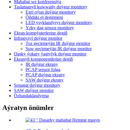
Mahabat we konferensiýa
Taslamanyň kuwwatly duýgur monitory
Egri oýun duýgur monitory
Öňdäki el degirmeni
LED yşyklandyryş duýgur monitory
Yzky dag sensor monitory
Ekran kompýuterlerine degiň
Infragyzyl duýgur monitor
Toz geçirmeýän IR duýgur monitor
Suw geçirmeýän IR duýgur monitor
Daşky ýokary ýagtylyk duýgur monitor
Ekranyň komponentlerine degiň
IR duýgur ekrany
PCAP sensor folga
PCAP duýgur ekrany
SAW duýgur ekrany
Senagat duýgur monitory
SAW duýgur monitor
Özbaşdaklaşdyrma
Aýratyn önümler