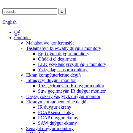
English
Öý
Önümler
Mahabat we konferensiýa
Taslamanyň kuwwatly duýgur monitory
Egri oýun duýgur monitory
Öňdäki el degirmeni
LED yşyklandyryş duýgur monitory
Yzky dag sensor monitory
Ekran kompýuterlerine degiň
Infragyzyl duýgur monitor
Toz geçirmeýän IR duýgur monitor
Suw geçirmeýän IR duýgur monitor
Daşky ýokary ýagtylyk duýgur monitor
Ekranyň komponentlerine degiň
IR duýgur ekrany
PCAP sensor folga
PCAP duýgur ekrany
SAW duýgur ekrany
Senagat duýgur monitory