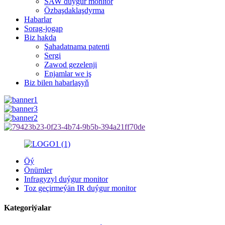
SAW duýgur monitor
Özbaşdaklaşdyrma
Habarlar
Sorag-jogap
Biz hakda
Şahadatnama patenti
Sergi
Zawod gezelenji
Enjamlar we iş
Biz bilen habarlaşyň
Öý
Önümler
Infragyzyl duýgur monitor
Toz geçirmeýän IR duýgur monitor
Kategoriýalar