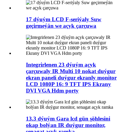
17 dýuým LCD F-seriýaly Suw
geçirmeýän we açyk çarçuwa
Integrirlenen 23 dýuým açyk
çarçuwaly IR Multi 10 nokat duýgur
ekran paneli duýgur ekranly monitor
LCD 1080P 16: 9 TFT IPS Ekrany
DVI VGA Hdm porty
13.3 dýuým Gara lcd gün şöhlesini
okap bolýan IR duýgur monitor,
senagat açyk ramka