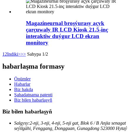
Magazineurnal broşýurasy açyk
çarçuwaly IR LCD Kiosk 21.5-inç
interaktiw duýgur LCD ekran
monitory
1
2
Indiki>
>>
Sahypa 1/2
habarlaşma formasy
Önümler
Habarlar
Biz hakda
Şahadatnama patenti
Biz bilen habarlaşyň
Biz bilen habarlaşyň
Salgysy:
2-nji, 3-nji, 4-nji, 5-nji gat, Blok 6 / B Anjia senagat
seýilgähi, Fenggang, Dongguan, Gunagdong 523000 Hytaý