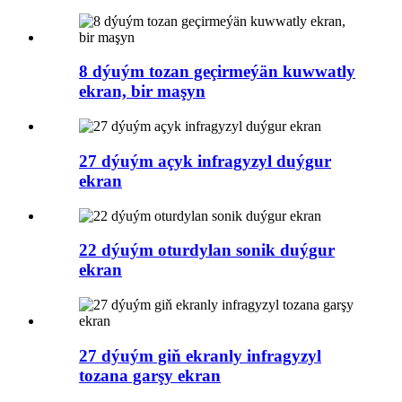
8 dýuým tozan geçirmeýän kuwwatly
ekran, bir maşyn
27 dýuým açyk infragyzyl duýgur
ekran
22 dýuým oturdylan sonik duýgur
ekran
27 dýuým giň ekranly infragyzyl
tozana garşy ekran